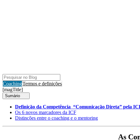
Coaching
Termos e definições
[magTitle]
Sumário
Definição da Competência “Comunicação Direta” pela IC
Os 6 novos marcadores da ICF
Distinções entre o coaching e o mentoring
As Com