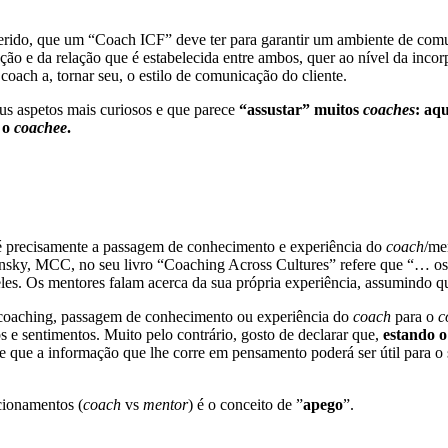
erido, que um “Coach ICF” deve ter para garantir um ambiente de comuni
ão e da relação que é estabelecida entre ambos, quer ao nível da incorp
coach a, tornar seu, o estilo de comunicação do cliente.
us aspetos mais curiosos e que parece
“assustar” muitos
coaches
: aq
 o
coachee
.
 é precisamente a passagem de conhecimento e experiência do
coach
/me
osinsky, MCC, no seu livro “Coaching Across Cultures” refere que “… o
les. Os mentores falam acerca da sua própria experiência, assumindo qu
 coaching, passagem de conhecimento ou experiência do
coach
para o
c
s e sentimentos. Muito pelo contrário, gosto de declarar que,
estando o
e que a informação que lhe corre em pensamento poderá ser útil para o
icionamentos (
coach
vs
mentor
) é o conceito de ”
apego
”.