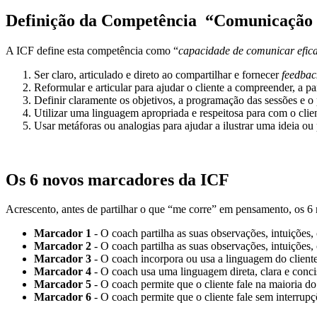
Definição da Competência
“Comunicação 
A ICF define esta competência como “
capacidade de comunicar efica
Ser claro, articulado e direto ao compartilhar e fornecer
feedbac
Reformular e articular para ajudar o cliente a compreender, a par
Definir claramente os objetivos, a programação das sessões e o 
Utilizar uma linguagem apropriada e respeitosa para com o clien
Usar metáforas ou analogias para ajudar a ilustrar uma ideia ou 
Os 6 novos marcadores da ICF
Acrescento, antes de partilhar o que “me corre” em pensamento, os 6
Marcador 1
- O coach partilha as suas observações, intuições,
Marcador 2
- O coach partilha as suas observações, intuições
Marcador 3
- O coach incorpora ou usa a linguagem do cliente q
Marcador 4
- O coach usa uma linguagem direta, clara e conci
Marcador 5
- O coach permite que o cliente fale na maioria d
Marcador 6
- O coach permite que o cliente fale sem interrupçõ