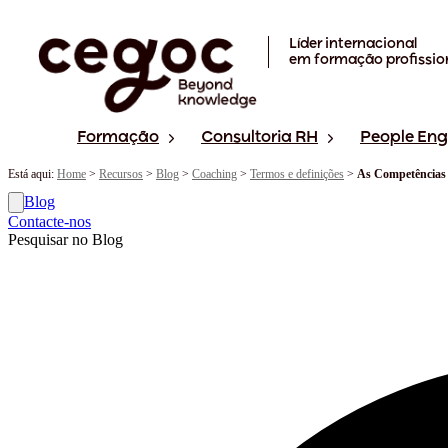
Skip to main content
Líder internacional
em formação profissio
Formação
Consultoria RH
People En
Está aqui:
Home
>
Recursos
>
Blog
>
Coaching
>
Termos e definições
>
As Competências 
Blog
Contacte-nos
Pesquisar no Blog