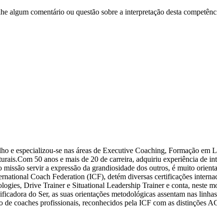
lhe algum comentário ou questão sobre a interpretação desta competênc
ho e especializou-se nas áreas de Executive Coaching, Formação em L
urais.Com 50 anos e mais de 20 de carreira, adquiriu experiência de in
 missão servir a expressão da grandiosidade dos outros, é muito orienta
ternational Coach Federation (ICF), detém diversas certificações inte
ogies, Drive Trainer e Situational Leadership Trainer e conta, neste 
nificadora do Ser, as suas orientações metodológicas assentam nas linh
ção de coaches profissionais, reconhecidos pela ICF com as distinçõe