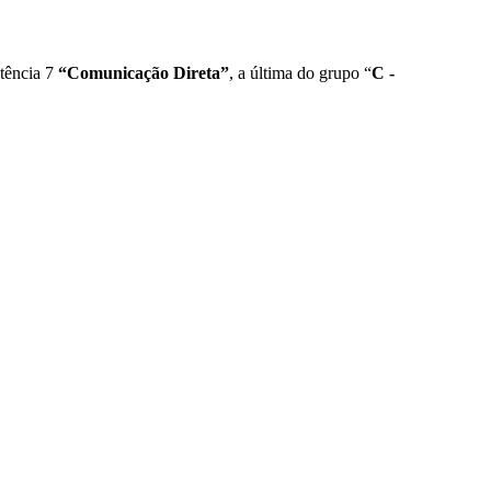
etência 7
“Comunicação Direta”
, a última do grupo “
C -