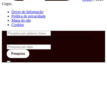
Cegoc.
Dever de Informação
Política de privacidade
Mapa do site
Cookies
&& config('laravel-theme-inter.CEGOS_COUNTRY') !=
'neves')
Pesquisa