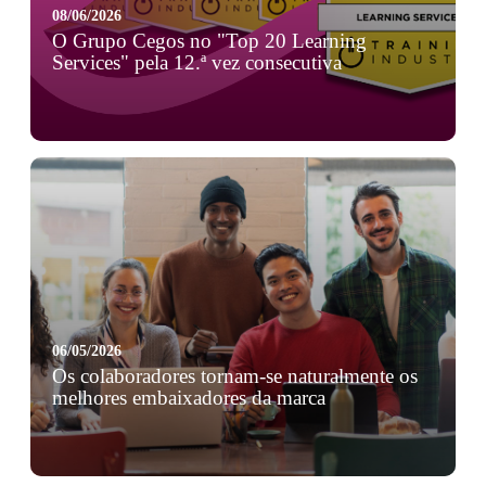
08/06/2026
O Grupo Cegos no "Top 20 Learning
Services" pela 12.ª vez consecutiva
A Training Industry reconheceu o Grupo Cegos pela
12.ª vez consecutiva entre as Top 20 Learning Services
a nível mundialEste reconhecimento refl ...
06/05/2026
Os colaboradores tornam-se naturalmente os
melhores embaixadores da marca
A coerência entre o que as organizações comunicam e a
experiência real dos colaboradores continua a ser um
dos principais desafios na gestão de ...