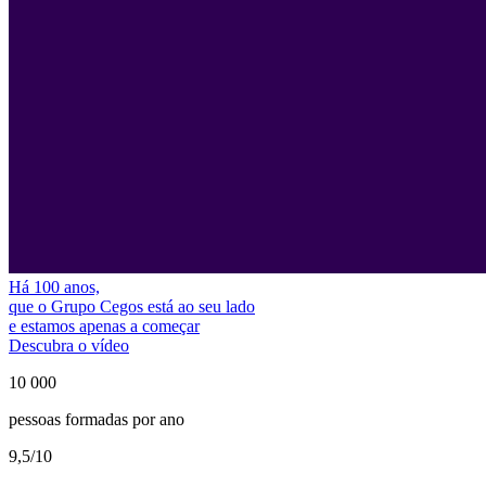
Há 100 anos,
que o Grupo Cegos está ao seu lado
e estamos apenas a começar
Descubra o vídeo
10 000
pessoas formadas por ano
9,5
/10