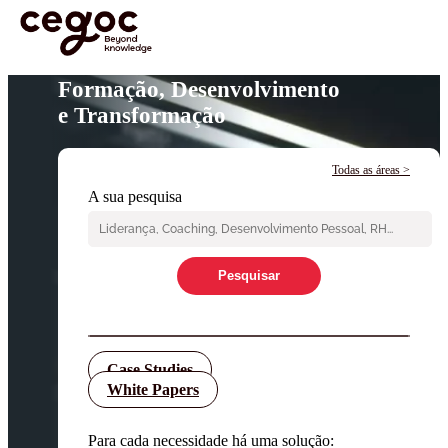
Skip to main content
Formação, Desenvolvimento
e Transformação
Todas as áreas
A sua pesquisa
Pesquisar
Case Studies
White Papers
Para cada necessidade há uma solução: