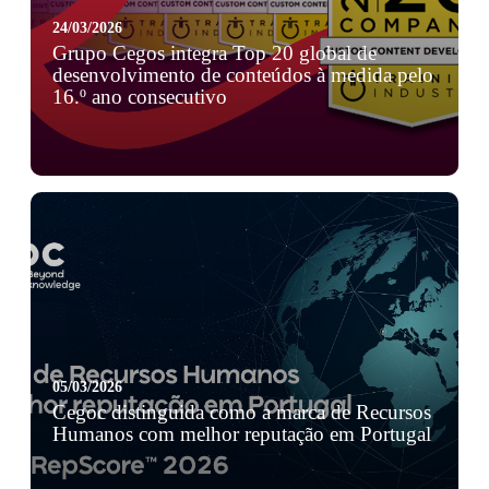
24/03/2026
Grupo Cegos integra Top 20 global de
desenvolvimento de conteúdos à medida pelo
16.º ano consecutivo
A Training Industry acaba de divulgar a lista Top 20 de
2026 das empresas líderes em desenvolvimento de
conteúdo formativo à medida. O Grup ...
05/03/2026
Cegoc distinguida como a marca de Recursos
Humanos com melhor reputação em Portugal
No estudo RepScore™ 2026 da OnStrategy, a Cegoc