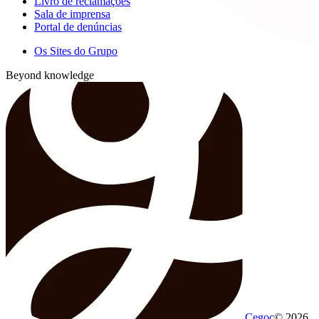
Livro de reclamações
Sala de imprensa
Portal de denúncias
Os Sites do Grupo
Beyond knowledge
Cegoc
© 2026