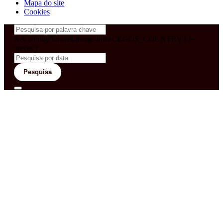
Mapa do site
Cookies
&& config('laravel-theme-inter.CEGOS_COUNTRY') !=
'neves')
Pesquisa