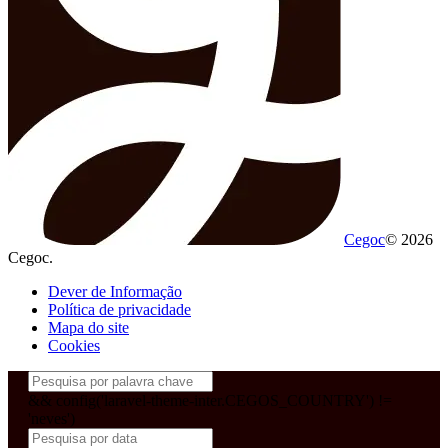
Cegoc
© 2026
Cegoc.
Dever de Informação
Política de privacidade
Mapa do site
Cookies
&& config('laravel-theme-inter.CEGOS_COUNTRY') !=
'neves')