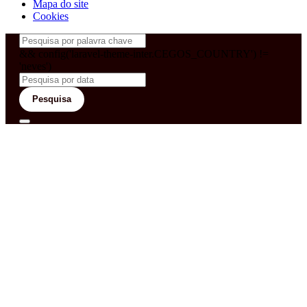
Mapa do site
Cookies
&& config('laravel-theme-inter.CEGOS_COUNTRY') !=
'neves')
Pesquisa