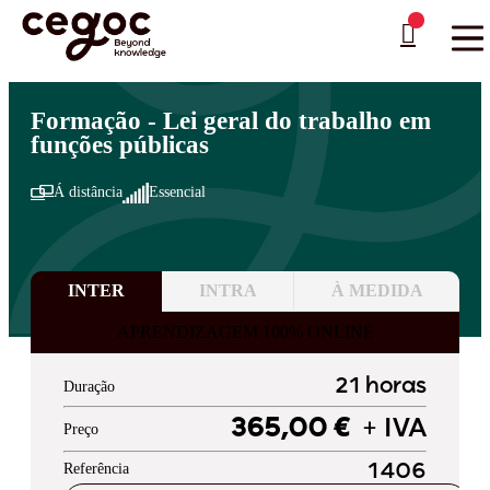
Skip to main content
Está aqui:
Home
>
Áreas de Formação
>
Administração Pública
>
Gestão e Administração
…
Formação - Lei geral do trabalho em
funções públicas
Á distância
Essencial
INTER
INTRA
À MEDIDA
APRENDIZAGEM 100% ONLINE
21 horas
Duração
365,00 €
+ IVA
Preço
Referência
1406