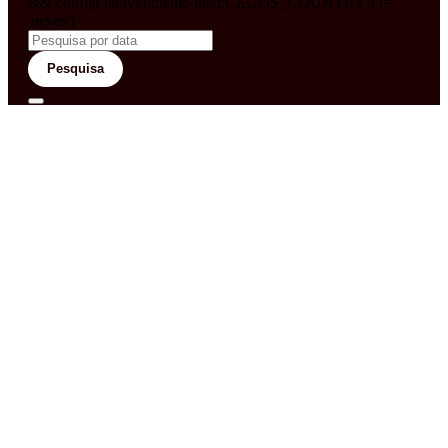
&& config('laravel-theme-inter.CEGOS_COUNTRY') !=
'neves')
Pesquisa