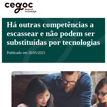
Skip to main content
Está aqui:
Home
>
Notícias
>
Há outras competências a escassear e não podem ser
…
substituídas por tecnologias
Há outras competências a
escassear e não podem ser
substituídas por tecnologias
Publicado em 26/05/2021