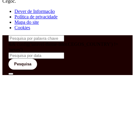
Cegoc.
Dever de Informação
Política de privacidade
Mapa do site
Cookies
&& config('laravel-theme-inter.CEGOS_COUNTRY') !=
'neves')
Pesquisa