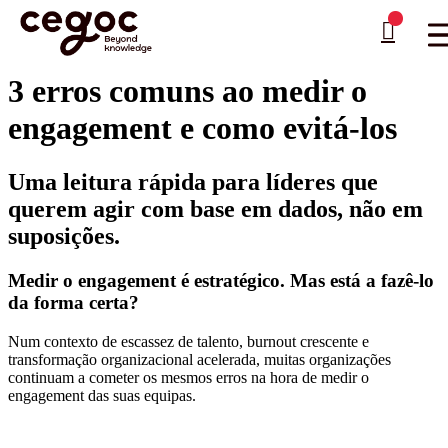
Skip to main content
Está aqui:
Home
>
White Papers
>
3 erros comuns ao medir o engagement e como evitá-
…
los
3 erros comuns ao medir o
engagement e como evitá-los
Uma leitura rápida para líderes que
querem agir com base em dados, não em
suposições.
Medir o engagement é estratégico. Mas está a fazê-lo
da forma certa?
Num contexto de escassez de talento, burnout crescente e
transformação organizacional acelerada, muitas organizações
continuam a cometer os mesmos erros na hora de medir o
engagement das suas equipas.