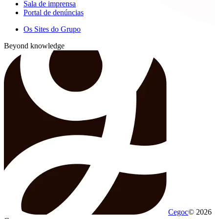
Sala de imprensa
Portal de denúncias
Os Sites do Grupo
Beyond knowledge
Cegoc
© 2026