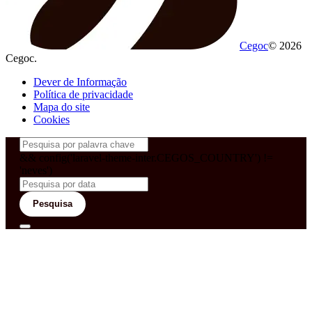
Cegoc
© 2026
Cegoc.
Dever de Informação
Política de privacidade
Mapa do site
Cookies
&& config('laravel-theme-inter.CEGOS_COUNTRY') !=
'neves')
Pesquisa