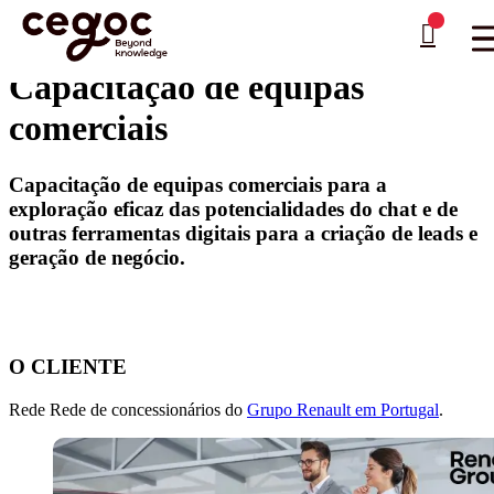
Skip to main content
Está aqui:
Home
>
Case Studies
>
Setor Automóvel
>
Capacitação de equipas comerciais
…
Capacitação de equipas
comerciais
Capacitação de equipas comerciais para a
exploração eficaz das potencialidades do chat e de
outras ferramentas digitais para a criação de leads e
geração de negócio.
O CLIENTE
Rede Rede de concessionários do
Grupo Renault em Portugal
.