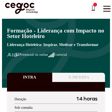
Skip to main content
Está aqui:
Home
>
Áreas de Formação
>
Hospitality
>
Liderança e Gestão de Equipas de
…
Hotel
Formação - Liderança com Impacto no
Setor Hoteleiro
Liderança Hoteleira: Inspirar, Motivar e Transformar
Presencial ou online
Essencial
INTRA
À MEDIDA
NAS SUAS INSTALAÇÕES OU ONLINE
14 horas
Duração
Sob consulta