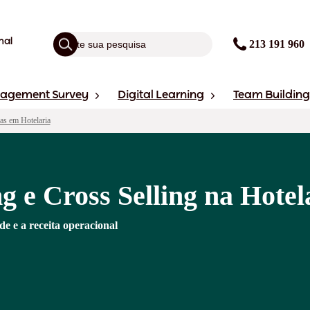
nal
213 191 960
gagement Survey
Digital Learning
Team Building
as em Hotelaria
g e Cross Selling na Hotel
e e a receita operacional