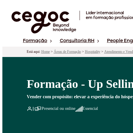
Skip to main content
Líder internacional
em formação profissio
Formação
Consultoria RH
People En
Está aqui:
Home
>
Áreas de Formação
>
Hospitality
>
Atendimento e Vend
Formação - Up Sellin
Vender com propósito: elevar a experiência do hósped
Presencial ou online
Essencial