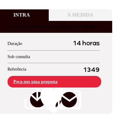
INTRA
À MEDIDA
NAS SUAS INSTALAÇÕES OU ONLINE
14 horas
Duração
Sob consulta
Referência
1349
Peça-nos uma proposta