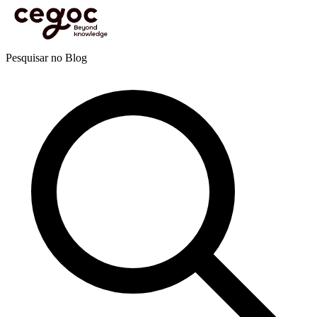
Skip to main content
Está aqui:
Home
>
Recursos
>
Blog
>
Eficácia pessoal e profissional
>
Gestão da mudança
>
8 ideias para aproveitar o trabalho híbrido ao máximo
Blog
Pesquisar no Blog