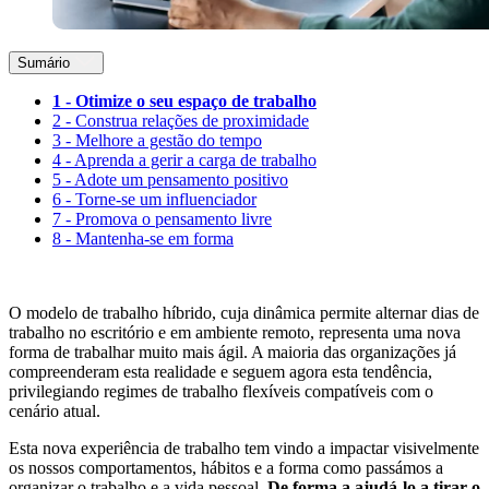
Sumário
1 - Otimize o seu espaço de trabalho
2 - Construa relações de proximidade
3 - Melhore a gestão do tempo
4 - Aprenda a gerir a carga de trabalho
5 - Adote um pensamento positivo
6 - Torne-se um influenciador
7 - Promova o pensamento livre
8 - Mantenha-se em forma
O modelo de trabalho híbrido, cuja dinâmica permite alternar dias de
trabalho no escritório e em ambiente remoto, representa uma nova
forma de trabalhar muito mais ágil. A maioria das organizações já
compreenderam esta realidade e seguem agora esta tendência,
privilegiando regimes de trabalho flexíveis compatíveis com o
cenário atual.
Esta nova experiência de trabalho tem vindo a impactar visivelmente
os nossos comportamentos, hábitos e a forma como passámos a
organizar o trabalho e a vida pessoal.
De forma a ajudá-lo a tirar o