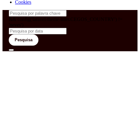
Cookies
&& config('laravel-theme-inter.CEGOS_COUNTRY') !=
'neves')
Pesquisa