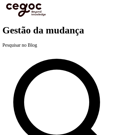
Skip to main content
Está aqui:
Home
>
Recursos
>
Blog
>
Eficácia pessoal e profissional
>
Gestão da mudança
Blog
Gestão da mudança
Pesquisar no Blog