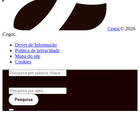
Cegoc
© 2026
Cegoc.
Dever de Informação
Política de privacidade
Mapa do site
Cookies
&& config('laravel-theme-inter.CEGOS_COUNTRY') !=
'neves')
Pesquisa