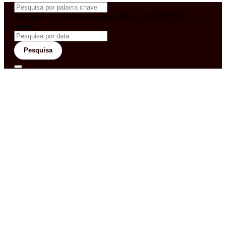
&& config('laravel-theme-inter.CEGOS_COUNTRY') !=
'neves')
Pesquisa