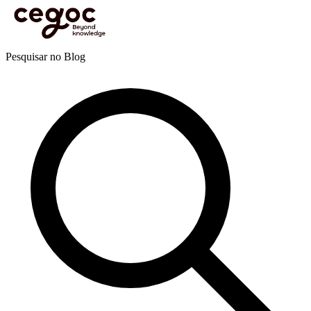
Skip to main content
Está aqui:
Home
>
Recursos
>
Blog
>
Eficácia pessoal e profissional
>
Inteligência emocional
>
De tentativa em tentativa até ao objetivo final
Blog
Pesquisar no Blog