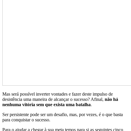
Mas será possível inverter vontades e fazer deste impulso de
desistência uma maneira de alcançar o sucesso? Afinal,
não há
nenhuma vitória sem que exista uma batalha
.
Ser persistente pode ser um desafio, mas, por vezes, é o que basta
para conquistar o sucesso.
Para o ajudar a chegar à sua meta temos para si as seguintes cinco