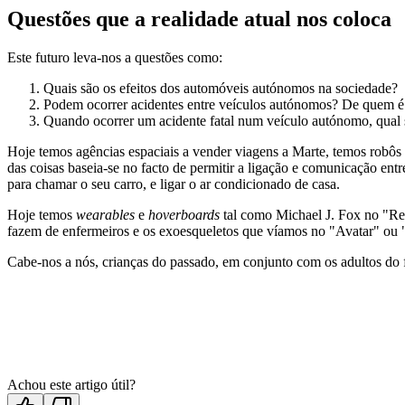
Questões que a realidade atual nos coloca
Este futuro leva-nos a questões como:
Quais são os efeitos dos automóveis autónomos na sociedade?
Podem ocorrer acidentes entre veículos autónomos? De quem é
Quando ocorrer um acidente fatal num veículo autónomo, qual s
Hoje temos agências espaciais a vender viagens a Marte, temos robôs em
das coisas baseia-se no facto de permitir a ligação e comunicação entr
para chamar o seu carro, e ligar o ar condicionado de casa.
Hoje temos
wearables
e
hoverboards
tal como Michael J. Fox no "Reg
fazem de enfermeiros e os exoesqueletos que víamos no "Avatar" ou
Cabe-nos a nós, crianças do passado, em conjunto com os adultos do f
Achou este artigo útil?