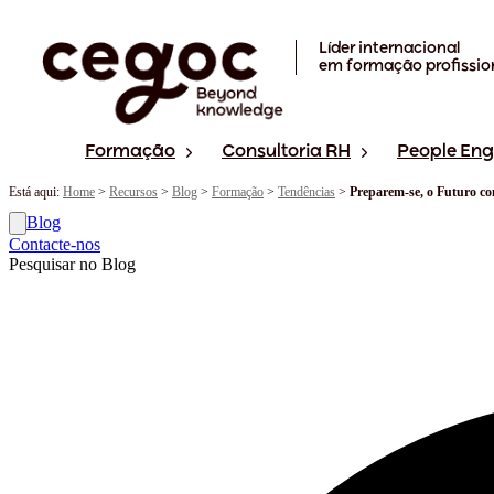
Skip to main content
Líder internacional
em formação profissio
Formação
Consultoria RH
People En
Está aqui:
Home
>
Recursos
>
Blog
>
Formação
>
Tendências
>
Preparem-se, o Futuro c
Blog
Contacte-nos
Pesquisar no Blog