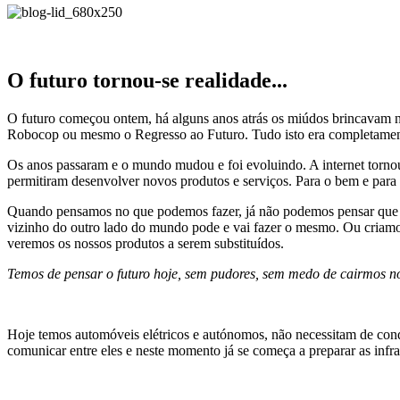
O futuro tornou-se realidade...
O futuro começou ontem, há alguns anos atrás os miúdos brincavam na 
Robocop ou mesmo o Regresso ao Futuro. Tudo isto era completamente 
Os anos passaram e o mundo mudou e foi evoluindo. A internet tornou 
permitiram desenvolver novos produtos e serviços. Para o bem e para 
Quando pensamos no que podemos fazer, já não podemos pensar que o 
vizinho do outro lado do mundo pode e vai fazer o mesmo. Ou criamos
veremos os nossos produtos a serem substituídos.
Temos de pensar o futuro hoje, sem pudores, sem medo de cairmos no
Hoje temos automóveis elétricos e autónomos, não necessitam de cond
comunicar entre eles e neste momento já se começa a preparar as infr