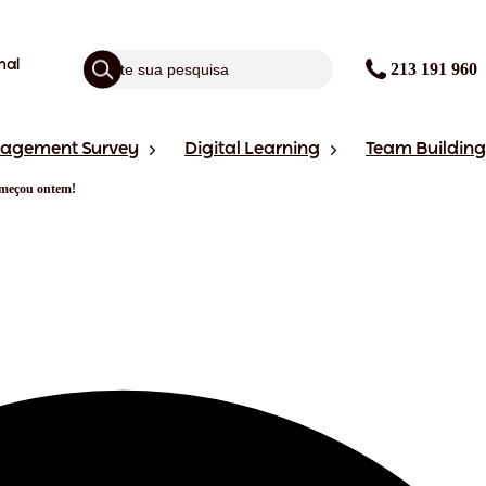
nal
213 191 960
gagement Survey
Digital Learning
Team Building
omeçou ontem!