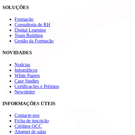
SOLUÇÕES
Formação
Consultoria de RH
Digital Learning
Team Building
Gestão da Formação
NOVIDADES
Notícias
Infográficos
White Papers
Case Studies
Certificações e Prémios
Newsletter
INFORMAÇÕES ÚTEIS
Contacte-nos
Ficha de inscrição
Créditos OCC
Aluguer de salas