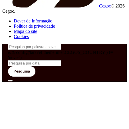
Cegoc
© 2026
Cegoc.
Dever de Informação
Política de privacidade
Mapa do site
Cookies
&& config('laravel-theme-inter.CEGOS_COUNTRY') !=
'neves')
Pesquisa