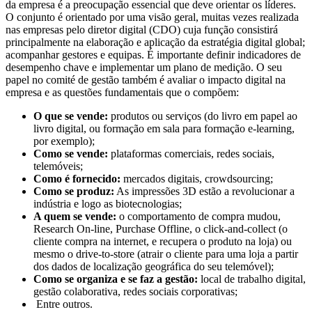
da empresa é a preocupação essencial que deve orientar os líderes.
O conjunto é orientado por uma visão geral, muitas vezes realizada
nas empresas pelo diretor digital (CDO) cuja função consistirá
principalmente na elaboração e aplicação da estratégia digital global;
acompanhar gestores e equipas. É importante definir indicadores de
desempenho chave e implementar um plano de medição. O seu
papel no comité de gestão também é avaliar o impacto digital na
empresa e as questões fundamentais que o compõem:
O que se vende:
produtos ou serviços (do livro em papel ao
livro digital, ou formação em sala para formação e-learning,
por exemplo);
Como se vende:
plataformas comerciais, redes sociais,
telemóveis;
Como é fornecido:
mercados digitais, crowdsourcing;
Como se produz:
As impressões 3D estão a revolucionar a
indústria e logo as biotecnologias;
A quem se vende:
o comportamento de compra mudou,
Research On-line, Purchase Offline, o click-and-collect (o
cliente compra na internet, e recupera o produto na loja) ou
mesmo o drive-to-store (atrair o cliente para uma loja a partir
dos dados de localização geográfica do seu telemóvel);
Como se organiza e se faz a gestão:
local de trabalho digital,
gestão colaborativa, redes sociais corporativas;
Entre outros.