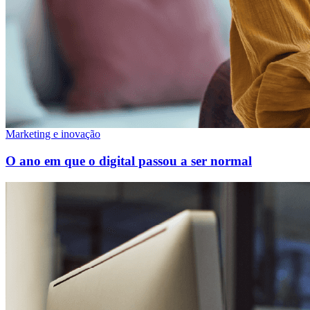
Marketing e inovação
O ano em que o digital passou a ser normal