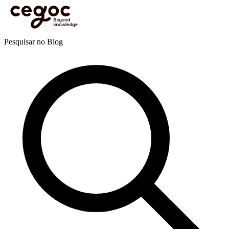
Skip to main content
Está aqui:
Home
>
Recursos
>
Blog
>
Marketing e comunicação
>
Marketing e inovação
>
O
sucesso da Transformação Digital nas empresas
Blog
Pesquisar no Blog