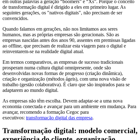
em outras palavras a geração “boomers” e “Xs”. Porque o conceito
de transformação digital é dirigido a eles em primeiro lugar. As
seguintes gerações, os "nativos digitais", não precisam de ser
convencidos.
Quando falamos em gerações, não nos limitamos aos seres
humanos, mas as próprias empresas são geracionais. São as
empresas nascidas antes dos anos 90, assentes em premissas ligadas
ao offline, que precisam de realizar esta viagem para o digital e
reinventarem-se na realidade digital atual.
Em termos comparativos, as empresas de sucesso tradicionais
prosperam numa cultura digital omnipresente, onde são
desenvolvidas novas formas de progresso (criação dinâmica),
criação e organização (métodos ágeis), com uma nova visão de
trabalho (gestão colaborativa). É claro que são inspirados para se
adaptarem ao mundo digital.
As empresas não têm escolha. Devem adaptar-se a uma nova
economia conectada e avançar para um ambiente em mudança. Para
avançar, recomendo a formação Cegoc para
executivos:
transformação digital das empresa
.
Transformação digital: modelo comercial,
experiência do cliente, organização