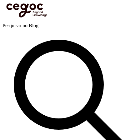
Skip to main content
Está aqui:
Home
>
Recursos
>
Blog
>
Vendas e negociação
>
Experiência do cliente
>
Sabe o
que é a Buyer's Journey ou jornada do consumidor?
Blog
Pesquisar no Blog