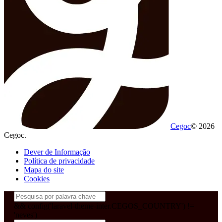
Cegoc
© 2026
Cegoc.
Dever de Informação
Política de privacidade
Mapa do site
Cookies
&& config('laravel-theme-inter.CEGOS_COUNTRY') !=
'neves')