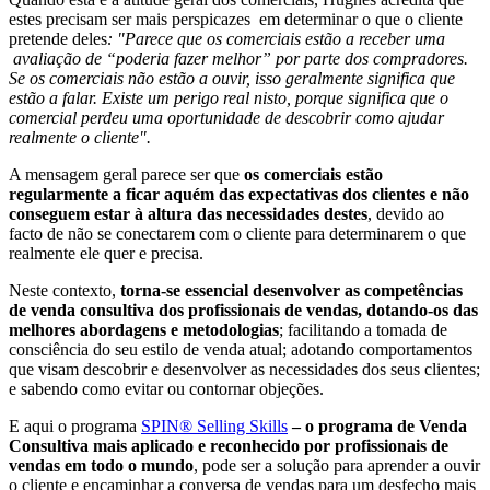
estes precisam ser mais perspicazes em determinar o que o cliente
pretende deles
: "Parece que os comerciais estão a receber uma
avaliação de “poderia fazer melhor” por parte dos compradores.
Se os comerciais não estão a ouvir, isso geralmente significa que
estão a falar. Existe um perigo real nisto, porque significa que o
comercial perdeu uma oportunidade de descobrir como ajudar
realmente o cliente".
A mensagem geral parece ser que
os comerciais estão
regularmente a ficar aquém das expectativas dos clientes e não
conseguem estar à altura das necessidades destes
, devido ao
facto de não se conectarem com o cliente para determinarem o que
realmente ele quer e precisa.
Neste contexto,
torna-se essencial desenvolver as competências
de venda consultiva dos profissionais de vendas, dotando-os das
melhores abordagens e metodologias
; facilitando a tomada de
consciência do seu estilo de venda atual; adotando comportamentos
que visam descobrir e desenvolver as necessidades dos seus clientes;
e sabendo como evitar ou contornar objeções.
E aqui o programa
SPIN® Selling Skills
– o programa de Venda
Consultiva mais aplicado e reconhecido por profissionais de
vendas em todo o mundo
, pode ser a solução para aprender a ouvir
o cliente e encaminhar a conversa de vendas para um desfecho mais