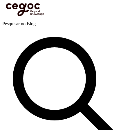
Skip to main content
Está aqui:
Home
>
Recursos
>
Blog
>
Vendas e negociação
>
Serviço ao cliente
>
Pare de
falar, comece a ouvir
Blog
Pesquisar no Blog