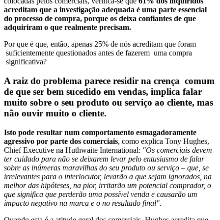
colocadas pelos comerciais, verifica-se que
61% dos inquiridos
acreditam que a investigação adequada é uma parte essencial
do processo de compra, porque os deixa confiantes de que
adquiriram o que realmente precisam.
Por que é que, então, apenas 25% de nós acreditam que foram
suficientemente questionados antes de fazerem uma compra
significativa?
A raiz do problema parece residir na crença comum
de que ser bem sucedido em vendas, implica falar
muito sobre o seu produto ou serviço ao cliente, mas
não ouvir muito o cliente.
Isto pode resultar num comportamento esmagadoramente
agressivo por parte dos comerciais
, como explica Tony Hughes,
Chief Executive na Huthwaite International:
"Os comerciais devem
ter cuidado para não se deixarem levar pelo entusiasmo de falar
sobre as inúmeras maravilhas do seu produto ou serviço – que, se
irrelevantes para o interlocutor, levarão a que sejam ignorados, na
melhor das hipóteses, na pior, irritarão um potencial comprador, o
que significa que perderão uma possível venda e causarão um
impacto negativo na marca e o no resultado final".
Quando esta é a atitude geral dos comerciais, Hughes acredita que