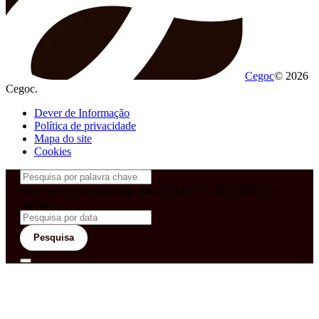
Cegoc
© 2026
Cegoc.
Dever de Informação
Política de privacidade
Mapa do site
Cookies
&& config('laravel-theme-inter.CEGOS_COUNTRY') !=
'neves')
Pesquisa