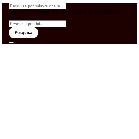
&& config('laravel-theme-inter.CEGOS_COUNTRY') !=
'neves')
Pesquisa