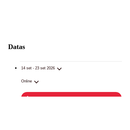
Datas
14 set - 23 set 2026
Online
Inscreva-se
14 e 15 de setembro, das 14h00 às 17h30 e 23 de setembro, das 14h00 às
17h00