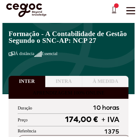
Skip to main content
Está aqui:
Home
>
Áreas de Formação
>
Administração Pública
>
Gestão Financeira
…
Formação - A Contabilidade de Gestão
Segundo o SNC-AP: NCP 27
Á distância
Essencial
INTER
INTRA
À MEDIDA
APRENDIZAGEM 100% ONLINE
10 horas
Duração
174,00 €
+ IVA
Preço
Referência
1375