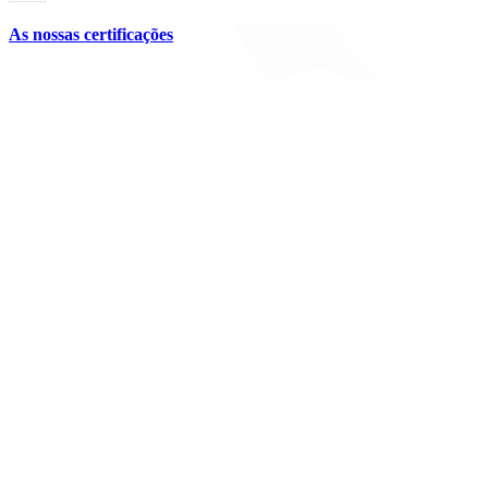
As nossas certificações
Siga-nos
Linkedin
Facebook
YouTube
Instagram
SOLUÇÕES