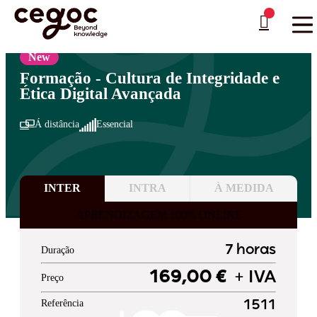
Skip to main content
Está aqui:
Home
>
Áreas de Formação
>
Administração Pública
>
Direito
…
New
Formação - Cultura de Integridade e
Ética Digital Avançada
Á distância
Essencial
INTER
INTRA
À MEDIDA
APRENDIZAGEM 100% ONLINE
7 horas
Duração
169,00 €
+ IVA
Preço
Referência
1511