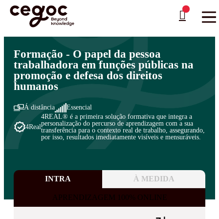
Skip to main content
Está aqui:
Home
>
Áreas de Formação
>
Administração Pública
>
Gestão e Administração
…
Formação - O papel da pessoa
trabalhadora em funções públicas na
promoção e defesa dos direitos
humanos
Á distância
Essencial
4REAL® é a primeira solução formativa que integra a
personalização do percurso de aprendizagem com a sua
4Real
transferência para o contexto real de trabalho, assegurando,
por isso, resultados imediatamente visíveis e mensuráveis.
INTRA
À MEDIDA
APRENDIZAGEM 100% ONLINE