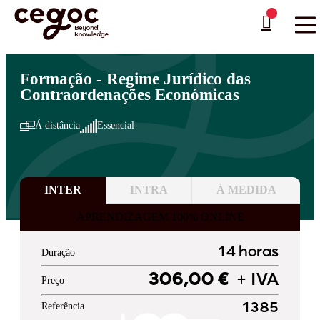
Skip to main content
Está aqui:
Home
>
Áreas de Formação
>
Administração Pública
>
Direito
…
Formação - Regime Jurídico das
Contraordenações Económicas
Á distância
Essencial
INTER
INTRA
À MEDIDA
APRENDIZAGEM 100% ONLINE
14 horas
Duração
306,00 €
+ IVA
Preço
Referência
1385