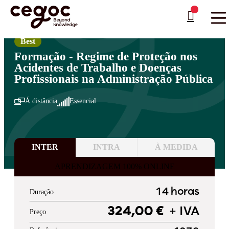
Skip to main content
Está aqui:
Home
>
Áreas de Formação
>
Administração Pública
>
Direito
…
Best
Formação - Regime de Proteção nos
Acidentes de Trabalho e Doenças
Profissionais na Administração Pública
Á distância
Essencial
INTER
INTRA
À MEDIDA
APRENDIZAGEM 100% ONLINE
14 horas
Duração
324,00 €
+ IVA
Preço