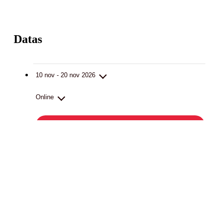
Datas
10 nov - 20 nov 2026
Online
Inscreva-se
10, 12, 19 e 20 de novembro, das 9h30 às 13h00
As nossas certificações