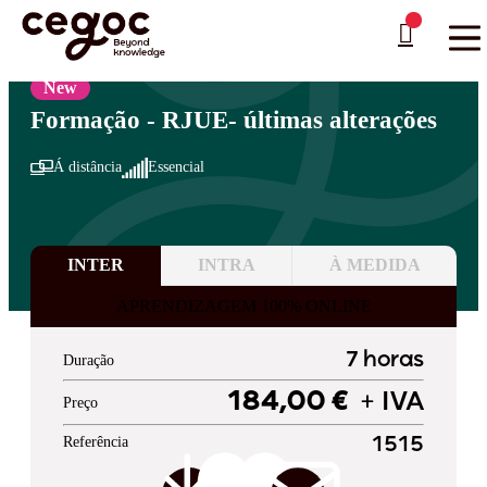
Skip to main content
Está aqui:
Home
>
Áreas de Formação
>
Administração Pública
>
Direito
…
New
Formação - RJUE- últimas alterações
Á distância
Essencial
INTER
INTRA
À MEDIDA
APRENDIZAGEM 100% ONLINE
7 horas
Duração
184,00 €
+ IVA
Preço
Referência
1515