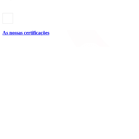
As nossas certificações
Siga-nos
Linkedin
Facebook
YouTube