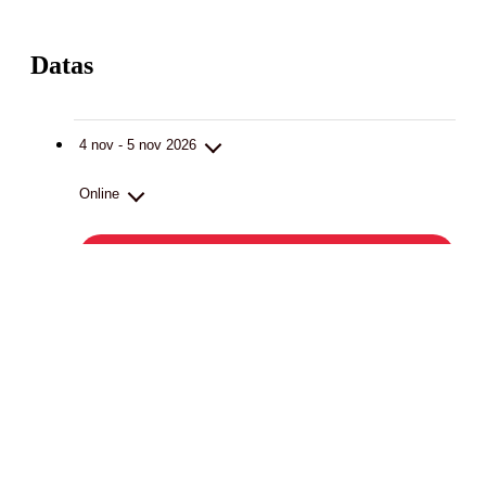
Datas
4 nov - 5 nov 2026
Online
Inscreva-se
4 e 5 de Novembro, das 9h00 às 17h00 (1h00m de almoço)
As nossas certificações