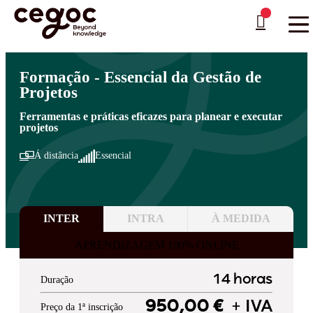
Skip to main content
Está aqui:
Home
>
Áreas de Formação
>
Competências Essenciais de Gestão
…
Formação - Essencial da Gestão de
Projetos
Ferramentas e práticas eficazes para planear e executar
projetos
Á distância
Essencial
INTER
INTRA
À MEDIDA
APRENDIZAGEM 100% ONLINE
14 horas
Duração
950,00 €
+ IVA
Preço da 1ª inscrição