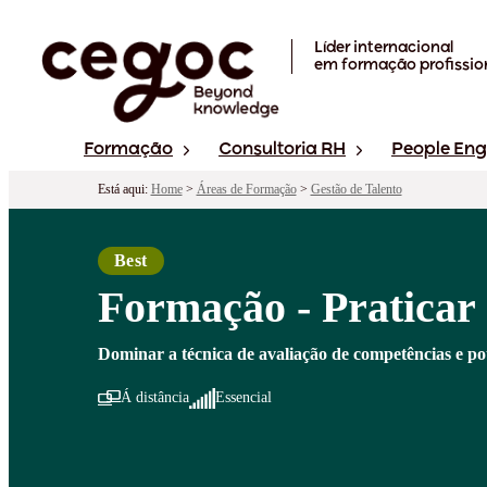
Skip to main content
Líder internacional
em formação profissio
Formação
Consultoria RH
People En
Está aqui:
Home
>
Áreas de Formação
>
Gestão de Talento
Best
Formação - Praticar 
Dominar a técnica de avaliação de competências e po
Á distância
Essencial