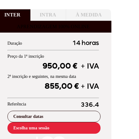
INTER
INTRA
À MEDIDA
APRENDIZAGEM 100% ONLINE
14 horas
Duração
Preço da 1ª inscrição
950,00 €
+ IVA
2ª inscrição e seguintes, na mesma data
855,00 €
+ IVA
Referência
336.4
Consultar datas
Escolha uma sessão