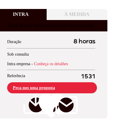
INTRA
À MEDIDA
NAS SUAS INSTALAÇÕES OU ONLINE
8 horas
Duração
Sob consulta
Intra empresa -
Conheça os detalhes
Referência
1531
Peça-nos uma proposta