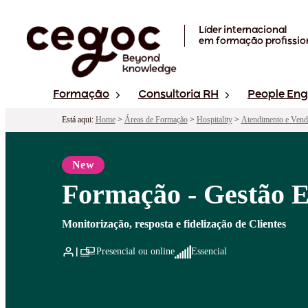
Skip to main content
Líder internacional
em formação profissio
Formação
Consultoria RH
People En
Está aqui:
Home
>
Áreas de Formação
>
Hospitality
>
Atendimento e Vend
New
Formação - Gestão E
Monitorização, resposta e fidelização de Clientes
Presencial ou online
Essencial