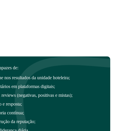
apazes de:
 nos resultados da unidade hoteleira;
tários em plataformas digitais;
 reviews (negativas, positivas e mistas);
o e resposta;
ria contínua;
rução da reputação;
liderança diária.