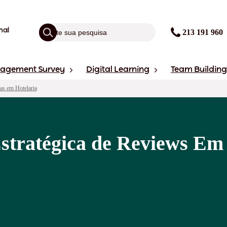
nal
213 191 960
gagement Survey
Digital Learning
Team Building
as em Hotelaria
stratégica de Reviews Em 