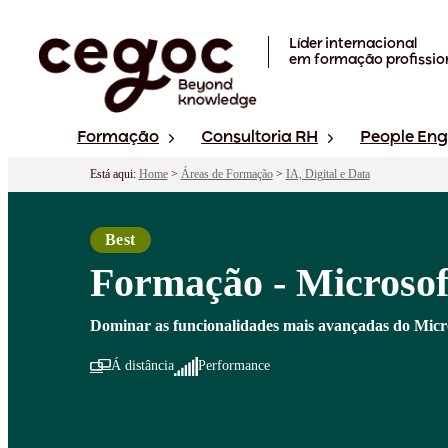
Skip to main content
Líder internacional
em formação profissio
Formação
Consultoria RH
People En
Está aqui:
Home
>
Áreas de Formação
>
IA, Digital e Data
Best
Formação - Microsof
Dominar as funcionalidades mais avançadas do Microso
Á distância
Performance