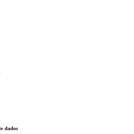
o
de dados