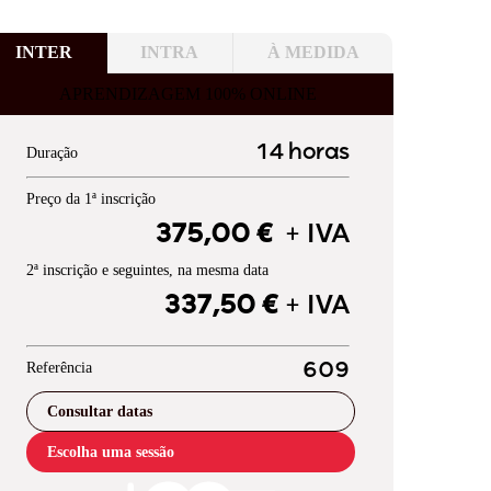
INTER
INTRA
À MEDIDA
APRENDIZAGEM 100% ONLINE
14 horas
Duração
Preço da 1ª inscrição
375,00 €
+ IVA
2ª inscrição e seguintes, na mesma data
337,50 €
+ IVA
Referência
609
Consultar datas
Escolha uma sessão