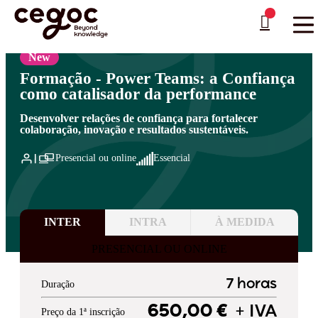
Skip to main content
Está aqui:
Home
>
Áreas de Formação
>
Trabalhar em Equipa
…
New
Formação - Power Teams: a Confiança
como catalisador da performance
Desenvolver relações de confiança para fortalecer
colaboração, inovação e resultados sustentáveis.
Presencial ou online
Essencial
INTER
INTRA
À MEDIDA
PRESENCIAL OU ONLINE
7 horas
Duração
650,00 €
+ IVA
Preço da 1ª inscrição