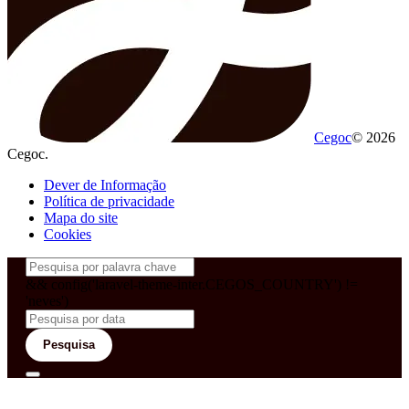
Cegoc
© 2026
Cegoc.
Dever de Informação
Política de privacidade
Mapa do site
Cookies
&& config('laravel-theme-inter.CEGOS_COUNTRY') !=
'neves')
Pesquisa