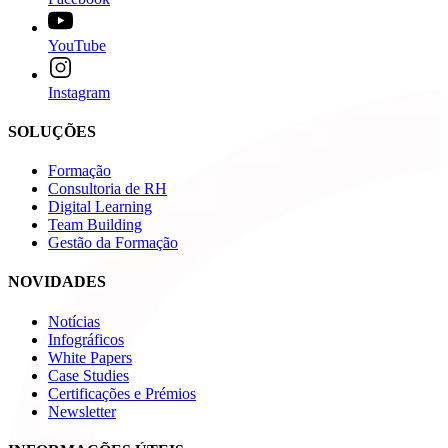
YouTube
Instagram
SOLUÇÕES
Formação
Consultoria de RH
Digital Learning
Team Building
Gestão da Formação
NOVIDADES
Notícias
Infográficos
White Papers
Case Studies
Certificações e Prémios
Newsletter