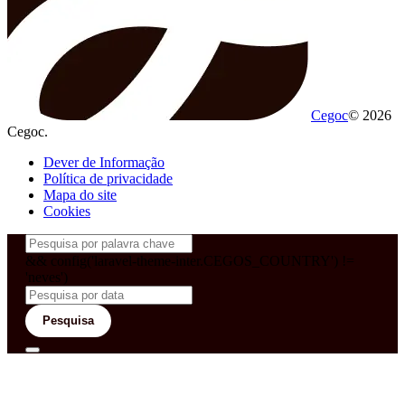
Cegoc
© 2026
Cegoc.
Dever de Informação
Política de privacidade
Mapa do site
Cookies
&& config('laravel-theme-inter.CEGOS_COUNTRY') !=
'neves')
Pesquisa