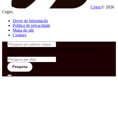
Cegoc
© 2026
Cegoc.
Dever de Informação
Política de privacidade
Mapa do site
Cookies
&& config('laravel-theme-inter.CEGOS_COUNTRY') !=
'neves')
Pesquisa