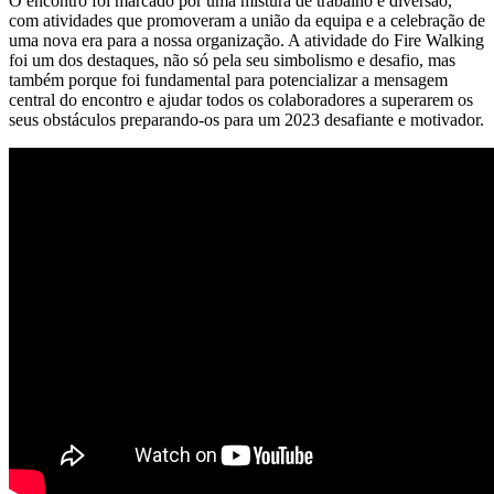
O encontro foi marcado por uma mistura de trabalho e diversão,
com atividades que promoveram a união da equipa e a celebração de
uma nova era para a nossa organização. A atividade do Fire Walking
foi um dos destaques, não só pela seu simbolismo e desafio, mas
também porque foi fundamental para potencializar a mensagem
central do encontro e ajudar todos os colaboradores a superarem os
seus obstáculos preparando-os para um 2023 desafiante e motivador.