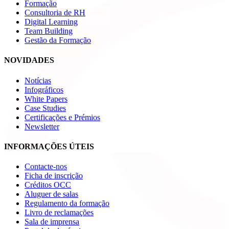
Formação
Consultoria de RH
Digital Learning
Team Building
Gestão da Formação
NOVIDADES
Notícias
Infográficos
White Papers
Case Studies
Certificações e Prémios
Newsletter
INFORMAÇÕES ÚTEIS
Contacte-nos
Ficha de inscrição
Créditos OCC
Aluguer de salas
Regulamento da formação
Livro de reclamações
Sala de imprensa