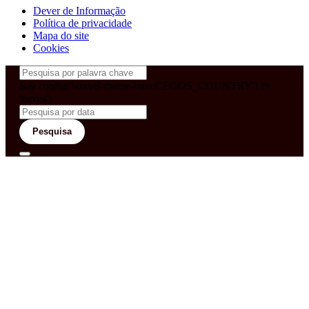
Dever de Informação
Política de privacidade
Mapa do site
Cookies
&& config('laravel-theme-inter.CEGOS_COUNTRY') !=
'neves')
Pesquisa