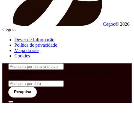
Cegoc
© 2026
Cegoc.
Dever de Informação
Política de privacidade
Mapa do site
Cookies
&& config('laravel-theme-inter.CEGOS_COUNTRY') !=
'neves')
Pesquisa