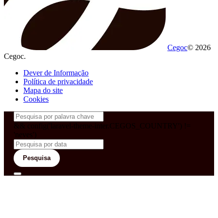
Cegoc
© 2026
Cegoc.
Dever de Informação
Política de privacidade
Mapa do site
Cookies
&& config('laravel-theme-inter.CEGOS_COUNTRY') !=
'neves')
Pesquisa