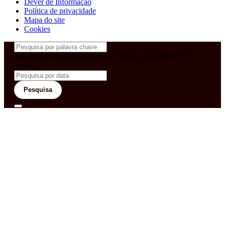
Dever de Informação
Política de privacidade
Mapa do site
Cookies
&& config('laravel-theme-inter.CEGOS_COUNTRY') !=
'neves')
Pesquisa