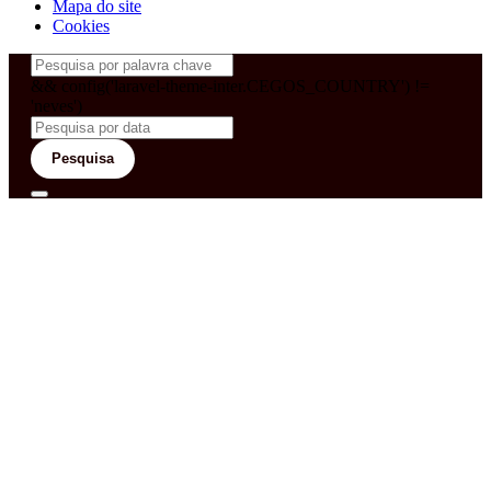
Mapa do site
Cookies
&& config('laravel-theme-inter.CEGOS_COUNTRY') !=
'neves')
Pesquisa