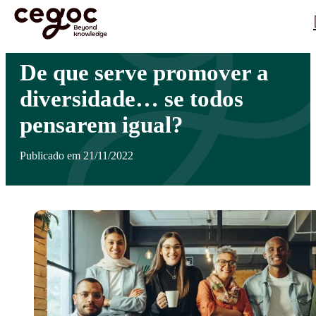
Skip to main content
Está aqui:
Home
>
Notícias
>
De que serve promover a diversidade… se todos pensarem
…
igual?
De que serve promover a
diversidade… se todos
pensarem igual?
Publicado em 21/11/2022