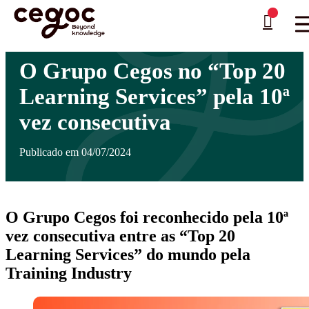
Skip to main content
Está aqui:
Home
>
Notícias
>
O Grupo Cegos no “Top 20 Learning Services” pela 10ª
…
vez consecutiva
O Grupo Cegos no “Top 20
Learning Services” pela 10ª
vez consecutiva
Publicado em 04/07/2024
O Grupo Cegos foi reconhecido pela 10ª
vez consecutiva entre as “Top 20
Learning Services” do mundo pela
Training Industry