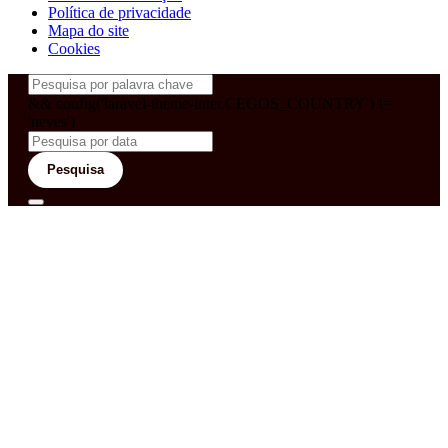
Política de privacidade
Mapa do site
Cookies
&& config('laravel-theme-inter.CEGOS_COUNTRY') !=
'neves')
Pesquisa