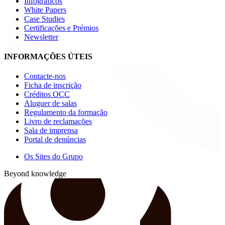
Infográficos
White Papers
Case Studies
Certificações e Prémios
Newsletter
INFORMAÇÕES ÚTEIS
Contacte-nos
Ficha de inscrição
Créditos OCC
Aluguer de salas
Regulamento da formação
Livro de reclamações
Sala de imprensa
Portal de denúncias
Os Sites do Grupo
Beyond knowledge