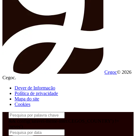
Cegoc
© 2026
Cegoc.
Dever de Informação
Política de privacidade
Mapa do site
Cookies
&& config('laravel-theme-inter.CEGOS_COUNTRY') !=
'neves')