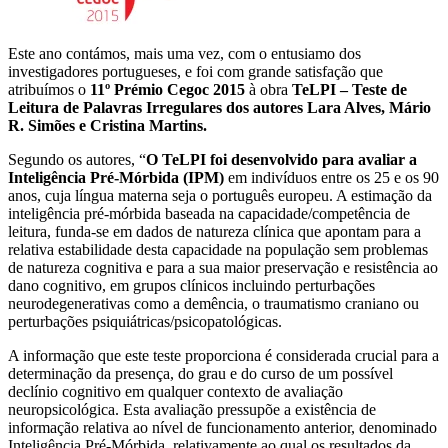
Este ano contámos, mais uma vez, com o entusiamo dos
investigadores portugueses, e foi com grande satisfação que
atribuímos o
11º Prémio Cegoc 2015
à obra
TeLPI – Teste de
Leitura de Palavras Irregulares dos autores Lara Alves, Mário
R. Simões e Cristina Martins.
Segundo os autores, “
O TeLPI foi desenvolvido para avaliar a
Inteligência Pré-Mórbida (IPM)
em indivíduos entre os 25 e os 90
anos, cuja língua materna seja o português europeu. A estimação da
inteligência pré-mórbida baseada na capacidade/competência de
leitura, funda-se em dados de natureza clínica que apontam para a
relativa estabilidade desta capacidade na população sem problemas
de natureza cognitiva e para a sua maior preservação e resistência ao
dano cognitivo, em grupos clínicos incluindo perturbações
neurodegenerativas como a demência, o traumatismo craniano ou
perturbações psiquiátricas/psicopatológicas.
A informação que este teste proporciona é considerada crucial para a
determinação da presença, do grau e do curso de um possível
declínio cognitivo em qualquer contexto de avaliação
neuropsicológica. Esta avaliação pressupõe a existência de
informação relativa ao nível de funcionamento anterior, denominado
Inteligência Pré-Mórbida, relativamente ao qual os resultados da