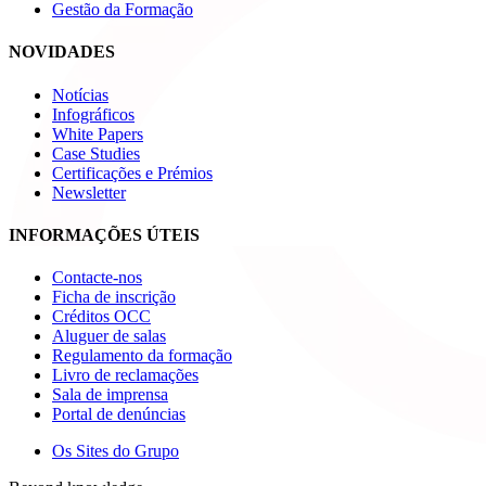
Gestão da Formação
NOVIDADES
Notícias
Infográficos
White Papers
Case Studies
Certificações e Prémios
Newsletter
INFORMAÇÕES ÚTEIS
Contacte-nos
Ficha de inscrição
Créditos OCC
Aluguer de salas
Regulamento da formação
Livro de reclamações
Sala de imprensa
Portal de denúncias
Os Sites do Grupo