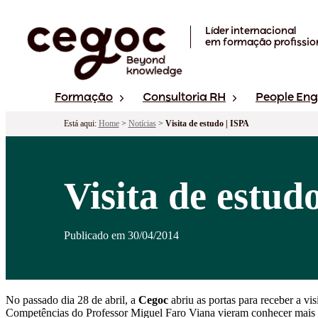
Skip to main content
Líder internacional
em formação profissio
Formação
Consultoria RH
People En
Está aqui:
Home
>
Notícias
>
Visita de estudo | ISPA
Visita de estud
Publicado em 30/04/2014
No passado dia 28 de abril, a
Cegoc
abriu as portas para receber a vi
Competências do Professor Miguel Faro Viana vieram conhecer mais