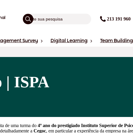
nal
213 191 960
gagement Survey
Digital Learning
Team Building
o | ISPA
sita de uma turma do
4º ano do prestigiado Instituto Superior de Psi
 detalhadamente a
Cegoc
, em particular a experiência da empresa na á