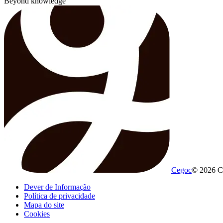
Beyond knowledge
Cegoc
© 2026 C
Dever de Informação
Política de privacidade
Mapa do site
Cookies