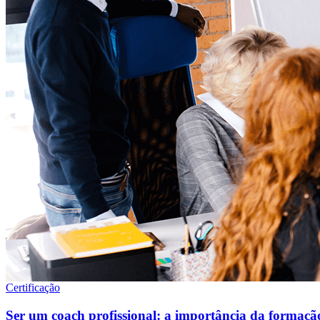
Certificação
Ser um coach profissional: a importância da formação