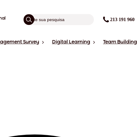
nal
213 191 960
gagement Survey
Digital Learning
Team Building