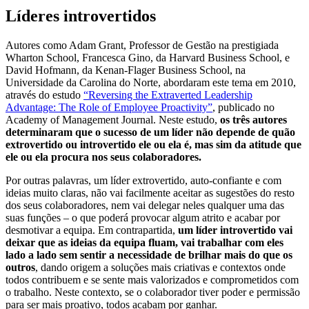
Líderes introvertidos
Autores como Adam Grant, Professor de Gestão na prestigiada
Wharton School, Francesca Gino, da Harvard Business School, e
David Hofmann, da Kenan-Flager Business School, na
Universidade da Carolina do Norte, abordaram este tema em 2010,
através do estudo
“Reversing the Extraverted Leadership
Advantage: The Role of Employee Proactivity”
, publicado no
Academy of Management Journal. Neste estudo,
os três autores
determinaram que o sucesso de um líder não depende de quão
extrovertido ou introvertido ele ou ela é, mas sim da atitude que
ele ou ela procura nos seus colaboradores.
Por outras palavras, um líder extrovertido, auto-confiante e com
ideias muito claras, não vai facilmente aceitar as sugestões do resto
dos seus colaboradores, nem vai delegar neles qualquer uma das
suas funções – o que poderá provocar algum atrito e acabar por
desmotivar a equipa. Em contrapartida,
um líder introvertido vai
deixar que as ideias da equipa fluam, vai trabalhar com eles
lado a lado sem sentir a necessidade de brilhar mais do que os
outros
, dando origem a soluções mais criativas e contextos onde
todos contribuem e se sente mais valorizados e comprometidos com
o trabalho. Neste contexto, se o colaborador tiver poder e permissão
para ser mais proativo, todos acabam por ganhar.