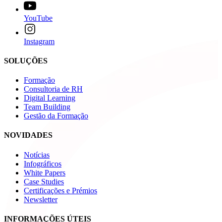
YouTube
Instagram
SOLUÇÕES
Formação
Consultoria de RH
Digital Learning
Team Building
Gestão da Formação
NOVIDADES
Notícias
Infográficos
White Papers
Case Studies
Certificações e Prémios
Newsletter
INFORMAÇÕES ÚTEIS