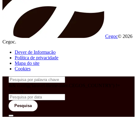
Cegoc
© 2026
Cegoc.
Dever de Informação
Política de privacidade
Mapa do site
Cookies
&& config('laravel-theme-inter.CEGOS_COUNTRY') !=
'neves')
Pesquisa