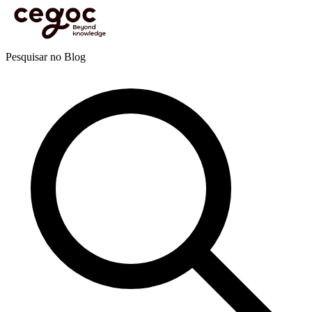
Skip to main content
Está aqui:
Home
>
Recursos
>
Blog
>
Coaching
>
Coaching executivo
>
Os líderes
introvertidos: um diamante em bruto
Blog
Pesquisar no Blog