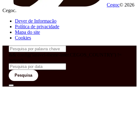
Cegoc
© 2026
Cegoc.
Dever de Informação
Política de privacidade
Mapa do site
Cookies
&& config('laravel-theme-inter.CEGOS_COUNTRY') !=
'neves')
Pesquisa