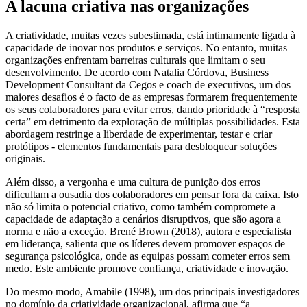
A lacuna criativa nas organizações
A criatividade, muitas vezes subestimada, está intimamente ligada à
capacidade de inovar nos produtos e serviços. No entanto, muitas
organizações enfrentam barreiras culturais que limitam o seu
desenvolvimento. De acordo com Natalia Córdova, Business
Development Consultant da Cegos e coach de executivos, um dos
maiores desafios é o facto de as empresas formarem frequentemente
os seus colaboradores para evitar erros, dando prioridade à “resposta
certa” em detrimento da exploração de múltiplas possibilidades. Esta
abordagem restringe a liberdade de experimentar, testar e criar
protótipos - elementos fundamentais para desbloquear soluções
originais.
Além disso, a vergonha e uma cultura de punição dos erros
dificultam a ousadia dos colaboradores em pensar fora da caixa. Isto
não só limita o potencial criativo, como também compromete a
capacidade de adaptação a cenários disruptivos, que são agora a
norma e não a exceção. Brené Brown (2018), autora e especialista
em liderança, salienta que os líderes devem promover espaços de
segurança psicológica, onde as equipas possam cometer erros sem
medo. Este ambiente promove confiança, criatividade e inovação.
Do mesmo modo, Amabile (1998), um dos principais investigadores
no domínio da criatividade organizacional, afirma que “a