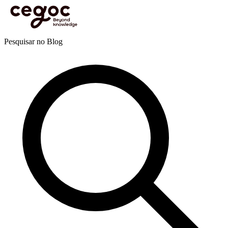
Skip to main content
Está aqui:
Home
>
Recursos
>
Blog
>
Eficácia pessoal e profissional
>
Competências
>
Criatividade no mundo empresarial: uma competência chave para o futuro
Blog
Pesquisar no Blog