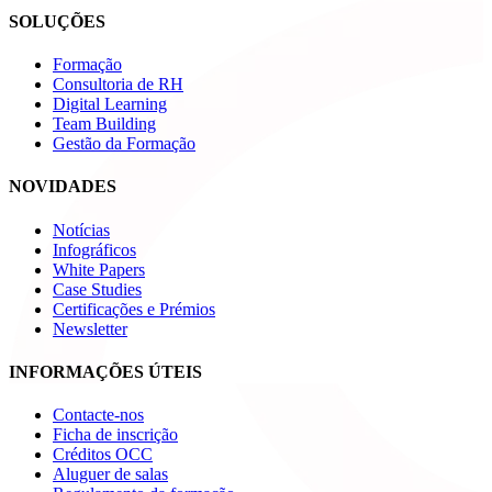
SOLUÇÕES
Formação
Consultoria de RH
Digital Learning
Team Building
Gestão da Formação
NOVIDADES
Notícias
Infográficos
White Papers
Case Studies
Certificações e Prémios
Newsletter
INFORMAÇÕES ÚTEIS
Contacte-nos
Ficha de inscrição
Créditos OCC
Aluguer de salas