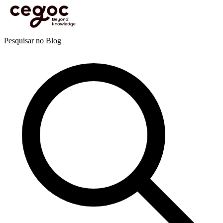
Skip to main content
Está aqui:
Home
>
Recursos
>
Blog
>
Eficácia pessoal e profissional
>
Gestão do stress
>
Lidar com o medo e a ansiedade nos contextos mais desafiantes
Blog
Pesquisar no Blog