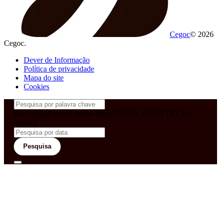
Cegoc
© 2026
Cegoc.
Dever de Informação
Política de privacidade
Mapa do site
Cookies
&& config('laravel-theme-inter.CEGOS_COUNTRY') !=
'neves')
Pesquisa