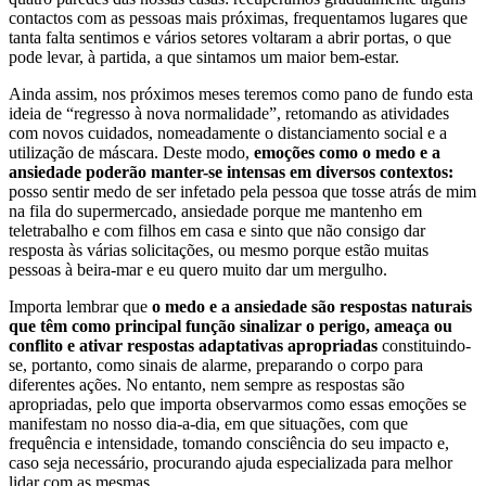
contactos com as pessoas mais próximas, frequentamos lugares que
tanta falta sentimos e vários setores voltaram a abrir portas, o que
pode levar, à partida, a que sintamos um maior bem-estar.
Ainda assim, nos próximos meses teremos como pano de fundo esta
ideia de “regresso à nova normalidade”, retomando as atividades
com novos cuidados, nomeadamente o distanciamento social e a
utilização de máscara. Deste modo,
emoções como o medo e a
ansiedade poderão manter-se intensas em diversos contextos:
posso sentir medo de ser infetado pela pessoa que tosse atrás de mim
na fila do supermercado, ansiedade porque me mantenho em
teletrabalho e com filhos em casa e sinto que não consigo dar
resposta às várias solicitações, ou mesmo porque estão muitas
pessoas à beira-mar e eu quero muito dar um mergulho.
Importa lembrar que
o medo e a ansiedade são respostas naturais
que têm como principal função sinalizar o perigo, ameaça ou
conflito e ativar respostas adaptativas apropriadas
constituindo-
se, portanto, como sinais de alarme, preparando o corpo para
diferentes ações. No entanto, nem sempre as respostas são
apropriadas, pelo que importa observarmos como essas emoções se
manifestam no nosso dia-a-dia, em que situações, com que
frequência e intensidade, tomando consciência do seu impacto e,
caso seja necessário, procurando ajuda especializada para melhor
lidar com as mesmas.