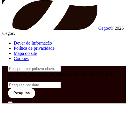
Cegoc
© 2026
Cegoc.
Dever de Informação
Política de privacidade
Mapa do site
Cookies
&& config('laravel-theme-inter.CEGOS_COUNTRY') !=
'neves')
Pesquisa