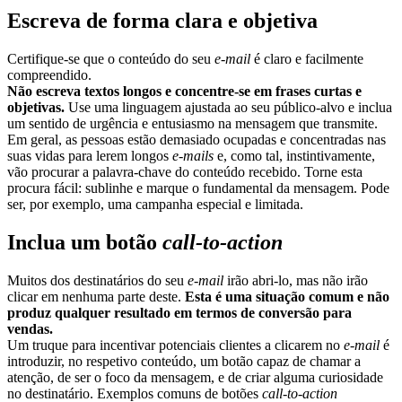
Escreva de forma clara e objetiva
Certifique-se que o conteúdo do seu
e-mail
é claro e facilmente
compreendido.
Não escreva textos longos e concentre-se em frases curtas e
objetivas.
Use uma linguagem ajustada ao seu público-alvo e inclua
um sentido de urgência e entusiasmo na mensagem que transmite.
Em geral, as pessoas estão demasiado ocupadas e concentradas nas
suas vidas para lerem longos
e-mails
e, como tal, instintivamente,
vão procurar a palavra-chave do conteúdo recebido. Torne esta
procura fácil: sublinhe e marque o fundamental da mensagem. Pode
ser, por exemplo, uma campanha especial e limitada.
Inclua um botão
call-to-action
Muitos dos destinatários do seu
e-mail
irão abri-lo, mas não irão
clicar em nenhuma parte deste.
Esta é uma situação comum e não
produz qualquer resultado em termos de conversão para
vendas.
Um truque para incentivar potenciais clientes a clicarem no
e-mail
é
introduzir, no respetivo conteúdo, um botão capaz de chamar a
atenção, de ser o foco da mensagem, e de criar alguma curiosidade
no destinatário. Exemplos comuns de botões
call-to-action