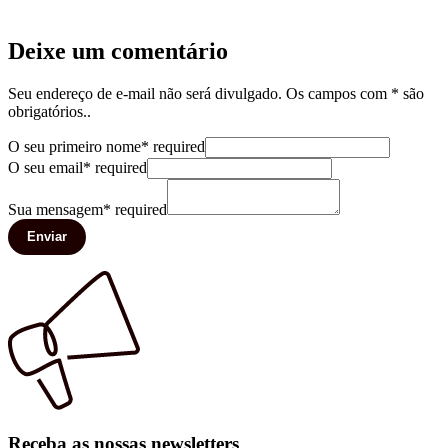
Deixe um comentário
Seu endereço de e-mail não será divulgado. Os campos com * são
obrigatórios..
O seu primeiro nome
*
required
O seu email
*
required
Sua mensagem
*
required
Enviar
Receba as nossas newsletters