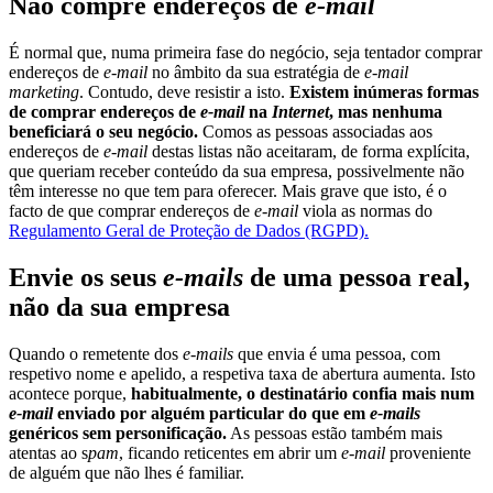
Não compre endereços de
e-mail
É normal que, numa primeira fase do negócio, seja tentador comprar
endereços de
e-mail
no âmbito da sua estratégia de
e-mail
marketing
. Contudo, deve resistir a isto.
Existem inúmeras formas
de comprar endereços de
e-mail
na
Internet
, mas nenhuma
beneficiará o seu negócio.
Comos as pessoas associadas aos
endereços de
e-mail
destas listas não aceitaram, de forma explícita,
que queriam receber conteúdo da sua empresa, possivelmente não
têm interesse no que tem para oferecer. Mais grave que isto, é o
facto de que comprar endereços de
e-mail
viola as normas do
Regulamento Geral de Proteção de Dados (RGPD).
Envie os seus
e-mails
de uma pessoa real,
não da sua empresa
Quando o remetente dos
e-mails
que envia é uma pessoa, com
respetivo nome e apelido, a respetiva taxa de abertura aumenta. Isto
acontece porque,
habitualmente, o destinatário confia mais num
e-mail
enviado por alguém particular do que em
e-mails
genéricos sem personificação.
As pessoas estão também mais
atentas ao s
pam
, ficando reticentes em abrir um
e-mail
proveniente
de alguém que não lhes é familiar.