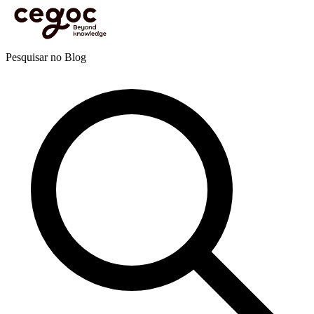
Skip to main content
Está aqui:
Home
>
Recursos
>
Blog
>
Marketing e comunicação
>
Marketing digital
>
Truques de e-mail marketing para ter mais cliques
Blog
Pesquisar no Blog