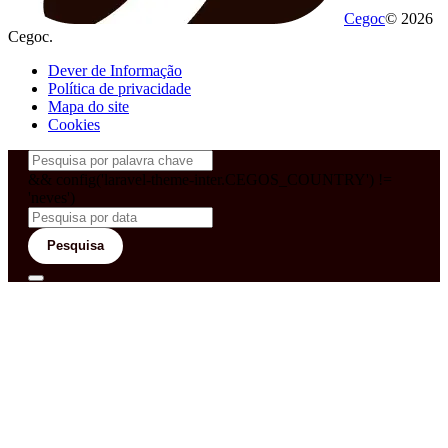
Cegoc
© 2026
Cegoc.
Dever de Informação
Política de privacidade
Mapa do site
Cookies
&& config('laravel-theme-inter.CEGOS_COUNTRY') !=
'neves')
Pesquisa