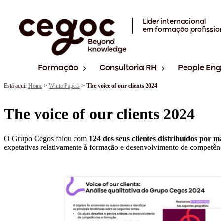
Skip to main content
Líder internacional
em formação profissio
Formação
Consultoria RH
People En
Está aqui:
Home
>
White Papers
>
The voice of our clients 2024
The voice of our clients 2024
O Grupo Cegos falou com
124 dos seus clientes distribuídos por 
expetativas relativamente à formação e desenvolvimento de competênc