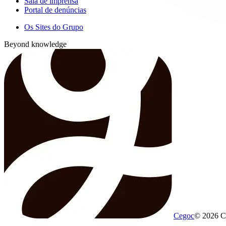
Sala de imprensa
Portal de denúncias
Os Sites do Grupo
Beyond knowledge
Cegoc
© 2026 C