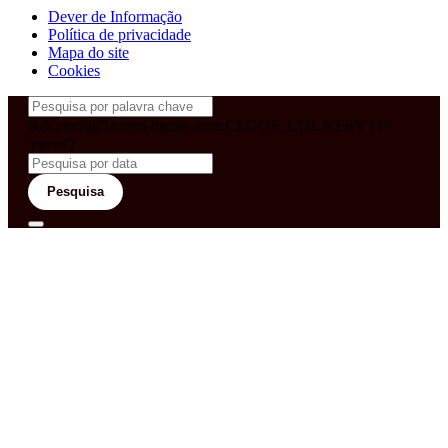
Dever de Informação
Política de privacidade
Mapa do site
Cookies
&& config('laravel-theme-inter.CEGOS_COUNTRY') !=
'neves')
Pesquisa