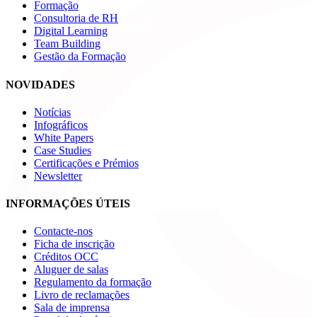
Formação
Consultoria de RH
Digital Learning
Team Building
Gestão da Formação
NOVIDADES
Notícias
Infográficos
White Papers
Case Studies
Certificações e Prémios
Newsletter
INFORMAÇÕES ÚTEIS
Contacte-nos
Ficha de inscrição
Créditos OCC
Aluguer de salas
Regulamento da formação
Livro de reclamações
Sala de imprensa